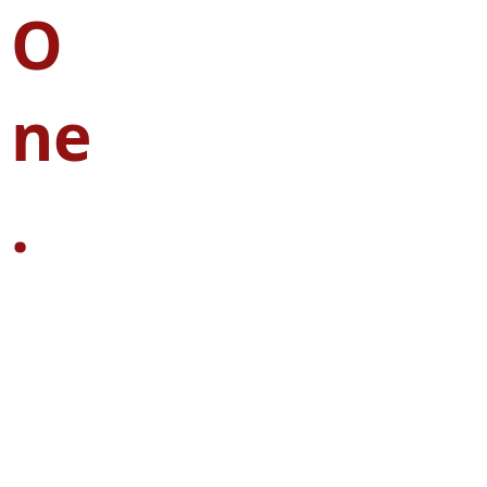
O
ne
.