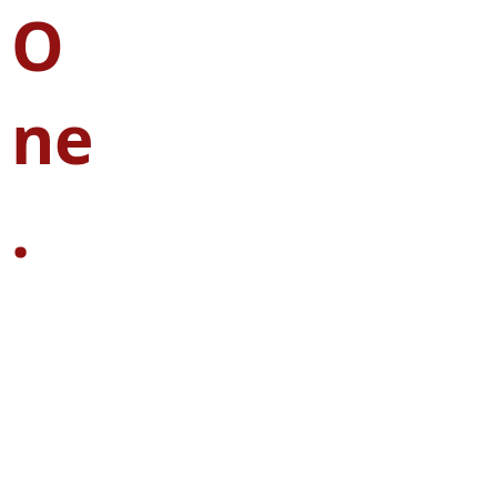
O
ne
.