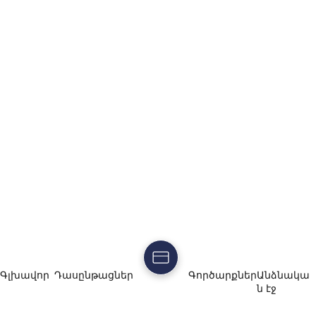
Գլխավոր
Դասընթացներ
Գործարքներ
Անձնակա
ն էջ