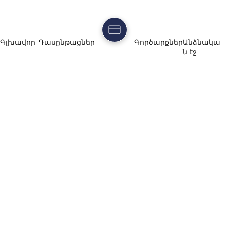
Գլխավոր
Դասընթացներ
Գործարքներ
Անձնակա
ն էջ