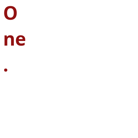
O
ne
.