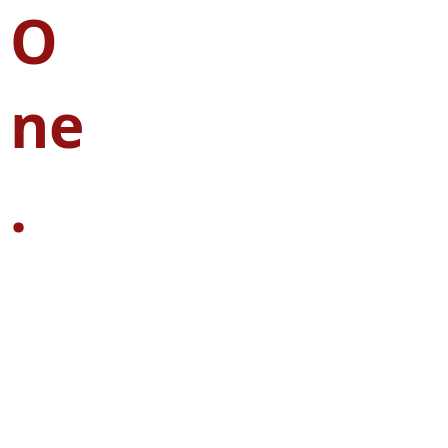
O
ne
.