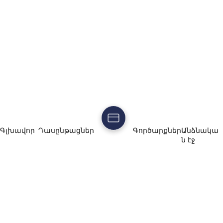
Գլխավոր
Դասընթացներ
Գործարքներ
Անձնակա
ն էջ