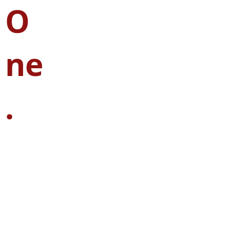
O
ne
.