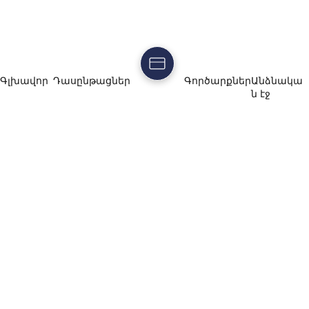
Գլխավոր
Դասընթացներ
Գործարքներ
Անձնակա
ն էջ