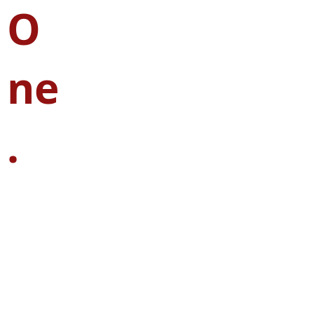
O
ne
.