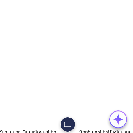
Գլխավոր
Դասընթացներ
Գործարքներ
Անձնակա