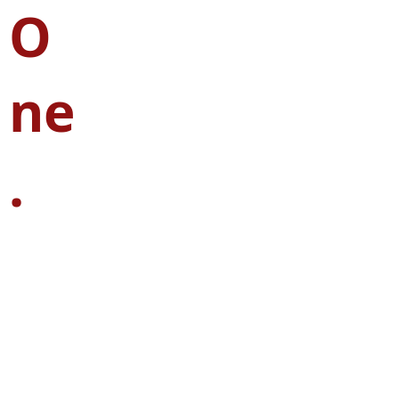
O
ne
.