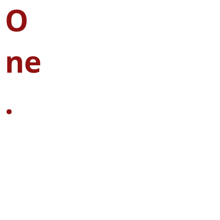
O
ne
.