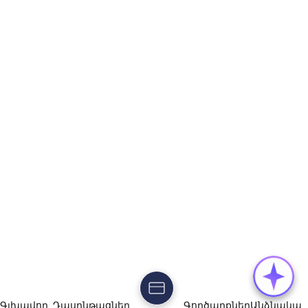
Գլխավոր
Դասընթացներ
Գործարքներ
Անձնակա