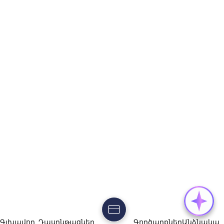
Գլխավոր
Դասընթացներ
Գործարքներ
Անձնակա