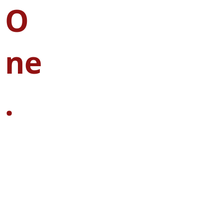
O
ne
.