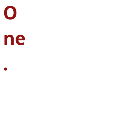
O
ne
.