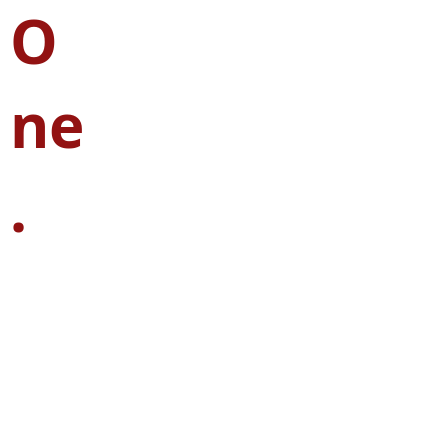
O
ne
.