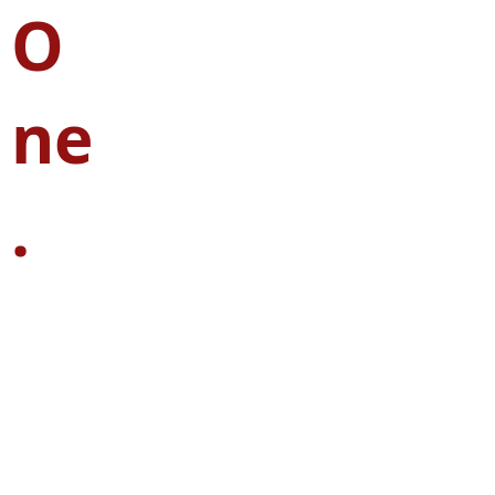
O
ne
.