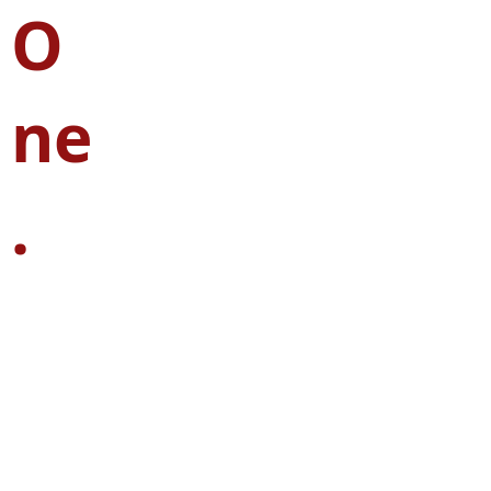
O
ne
.