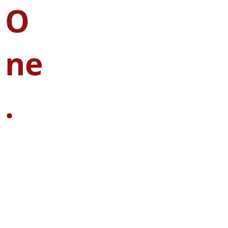
O
ne
.