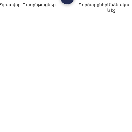
Գլխավոր
Դասընթացներ
Գործարքներ
Անձնակա
ն էջ