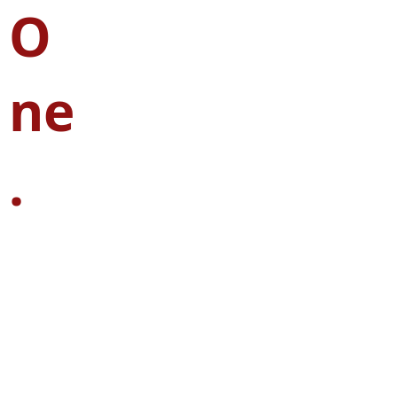
O
ne
.