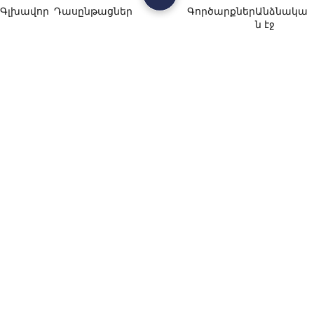
Գլխավոր
Դասընթացներ
Գործարքներ
Անձնակա
ն էջ