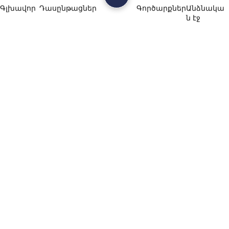
Գլխավոր
Դասընթացներ
Գործարքներ
Անձնակա
ն էջ