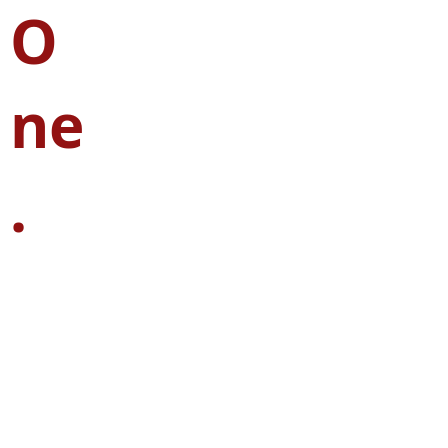
O
ne
.