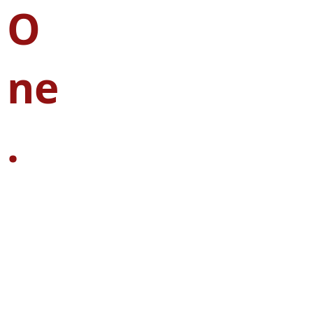
O
ne
.