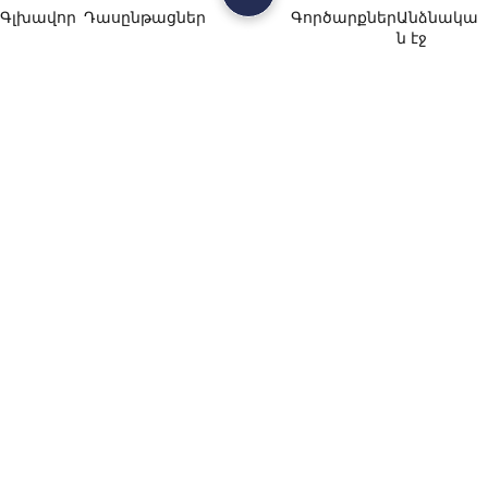
Գլխավոր
Դասընթացներ
Գործարքներ
Անձնակա
ն էջ