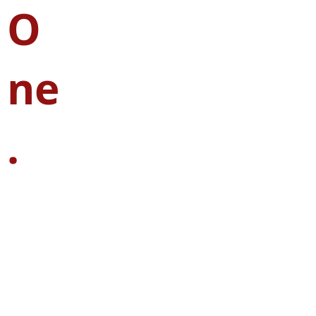
O
ne
.