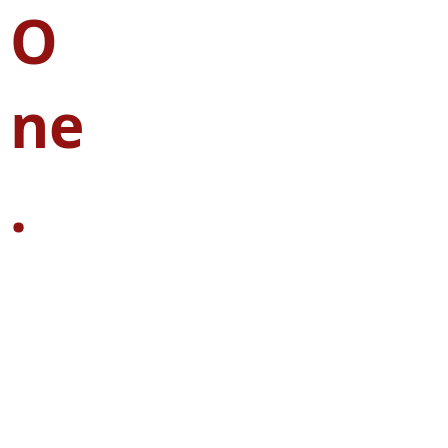
O
ne
.