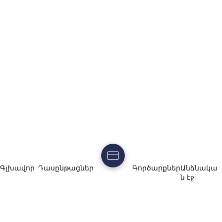
Գլխավոր
Դասընթացներ
Գործարքներ
Անձնակա
ն էջ