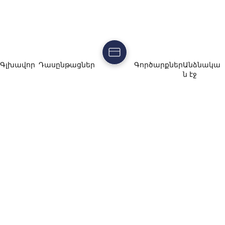
Գլխավոր
Դասընթացներ
Գործարքներ
Անձնակա
ն էջ