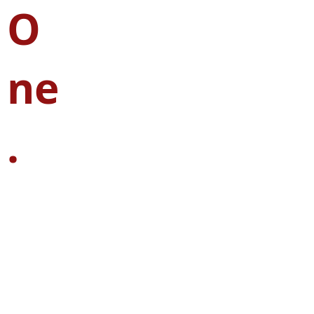
O
ne
.