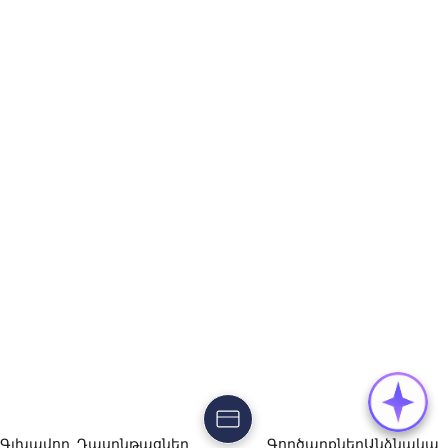
Գլխավոր
Դասընթացներ
Գործարքներ
Անձնակա