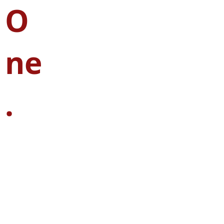
O
ne
.