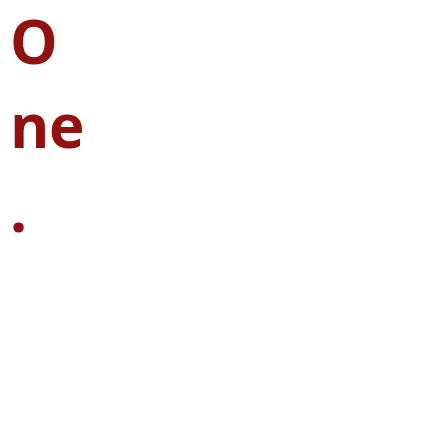
O
ne
.