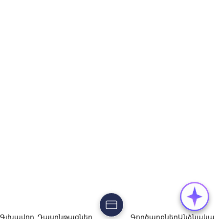
Գլխավոր
Դասընթացներ
Գործարքներ
Անձնակա